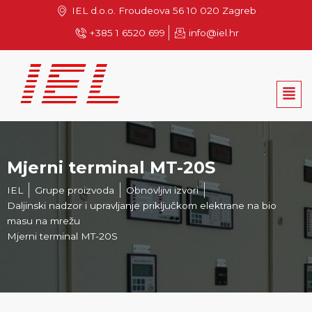
Skip
IEL d.o.o. Froudeova 56 10 020 Zagreb
to
+385 1 6520 699
info@iel.hr
content
Men
Mjerni terminal MT-20S
IEL
Grupe proizvoda
Obnovljivi izvori
Daljinski nadzor i upravljanje priključkom elektrane na bio
masu na mrežu
Mjerni terminal MT-20S