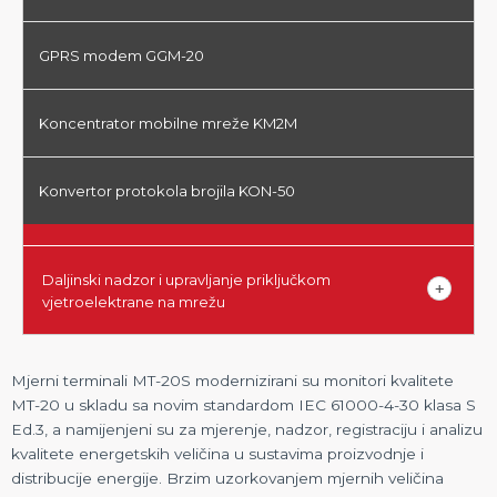
GPRS modem GGM-20
Koncentrator mobilne mreže KM2M
Konvertor protokola brojila KON-50
Daljinski nadzor i upravljanje priključkom
vjetroelektrane na mrežu
Mjerni terminali MT-20S modernizirani su monitori kvalitete
MT-20 u skladu sa novim standardom IEC 61000-4-30 klasa S
Ed.3, a namijenjeni su za mjerenje, nadzor, registraciju i analizu
kvalitete energetskih veličina u sustavima proizvodnje i
distribucije energije. Brzim uzorkovanjem mjernih veličina