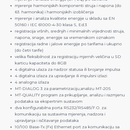
mjerenje harmonijskih komponenti struja i napona (do
63. harmonika) i harmonijskih izobličenja
mjerenje i analiza kvalitete energije u skladu sa EN
50160 i IEC 61000-4-30 klasa S, Ed.3
registracija vršnih, srednjih i minimalnih vrijednosti struja,
napona, snage, energije sa vremenskom oznakom
registracija radne i jalove energije po tarifama i ukupno
(do četri tarife)
velika fleksibilnost za registraciju mjernih veličina u SD
karticu kapaciteta do 8GB
4 digitalna ulaza za nadzor statusa ili brojanje impulsa
4 digitalna izlaza za upravljanje ili impulsni izlazi
4 analogna izlaza
MT-DIALOG 3 za parametrizaciju,analizu MT-20S
MT-QUALITY program za prikupljanje, analizu i razmjenu
podataka sa ekspertnim sustavom
dva konfigurabilna porta RS232/RS485/F.O. za:
komunikaciju sa sustavima mjerenja, nadzora i
upravljanja i isčitavanje podataka
10/100 Base-Tx (Fx) Ethernet port za komunikaciju sa