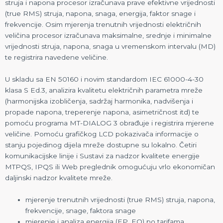
struja i napona procesor izračunava prave efektivne vrijednosti
(true RMS) struja, napona, snaga, energija, faktor snage i
frekvencije. Osim mjerenja trenutnih vrijednosti električnih
veličina procesor izračunava maksimalne, srednje i minimalne
vrijednosti struja, napona, snaga u vremenskom intervalu (MD)
te registrira navedene veličine.
U skladu sa EN 50160 i novim standardom IEC 61000-4-30
klasa S Ed.3, analizira kvalitetu električnih parametra mreže
(harmonijska izobličenja, sadržaj harmonika, nadvišenja i
propade napona, treperenje napona, asimetričnost itd) te
pomoću programa MT-DIALOG 3 obrađuje i registrira mjerene
veličine. Pomoću grafičkog LCD pokazivača informacije o
stanju pojedinog dijela mreže dostupne su lokalno. Četiri
komunikacijske linije i Sustavi za nadzor kvalitete energije
MTPQS, IPQS ili Web preglednik omogućuju vrlo ekonomičan
daljinski nadzor kvalitete mreže.
mjerenje trenutnih vrijednosti (true RMS) struja, napona,
frekvencije, snage, faktora snage
mjerenje i analiza energija (EP, EQ) po tarifama